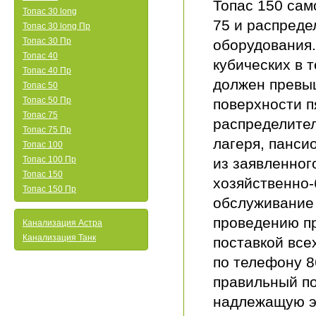
Топас 150 сам
Топас 30 long
75 и распреде
Топас 30 long Пр
Топас 30 Пр
оборудования.
Топас 40
кубических в 
Топас 40 Пр
должен превыш
Топас 50
Топас 50 Пр
поверхности п
Топас 75
распределител
Топас 75 Пр
лагеря, панси
Топас 100
Топас 100 Пр
из заявленног
Топас 150
хозяйственно-
Топас 150 Пр
обслуживание 
проведению п
Канализация Астра
Канализация Танк
поставкой вс
по телефону 8
правильный по
надлежащую э