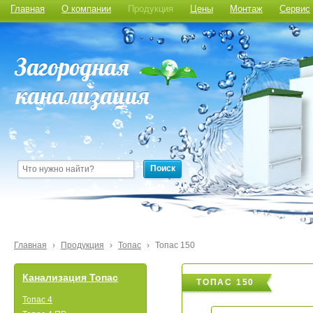
Главная
О компании
Продукция
Цены
Монтаж
Сервис
Поиск
Главная
›
Продукция
›
Топас
›
Топас 150
Канализация Топас
ТОПАС 150
Топас 4